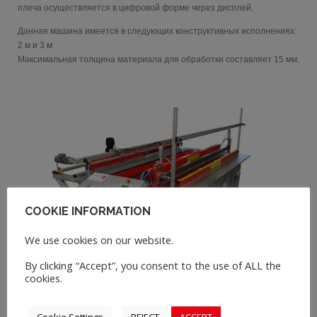
плеча осуществляется в цифровой форме через дисплей.
Español
Данная машина имеется в следующих конструктивных исполнениях:
2 м и 3 м
Polski
Максимальная толщина материала для обработки составляет 15 мм.
COOKIE INFORMATION
We use cookies on our website.
By clicking “Accept”, you consent to the use of ALL the
cookies.
Cookie Settings
REJECT
ACCEPT