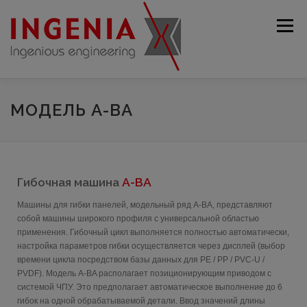
Меню
ВЕБСА́ЙТ
ПРЕДПРИЯТИЕ
ИЗДЕЛИЯ
МОДЕЛЬ A-BA
ПОДЕРЖАННЫЙ
СЕРВИСНОЕ
КОНТАКТ
Гибочная машина
A-BA
Машины для гибки панелей, модельный ряд A-BA, представляют
РУССКИЙ
собой машины широкого профиля с универсальной областью
применения. Гибочный цикл выполняется полностью автоматически,
настройка параметров гибки осуществляется через дисплей (выбор
Deutsch
времени цикла посредством базы данных для PE / PP / PVC-U /
PVDF). Модель A-BA располагает позиционирующим приводом с
English
системой ЧПУ. Это предполагает автоматическое выполнение до 6
гибок на одной обрабатываемой детали. Ввод значений длины
Français