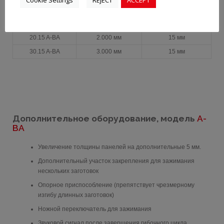
модель
Рабочая ширина
Толщина материала
20.15 A-BA
2.000 мм
15 мм
30.15 A-BA
3.000 мм
15 мм
Дополнительное оборудование, модель
A-
BA
Увеличение толщины панелей на дополнительные 5 мм.
Дополнительный участок закрепления для зажимания
нескольких заготовок
Опорное приспособление (препятствует чрезмерному
изгибу длинных заготовок)
Ножной переключатель для зажимания
Звуковой сигнал после завершения гибочного цикла