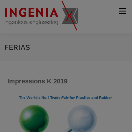
Menú
PÁGINA DE INICIO
EMPRESA
PRODUCTOS
FERIAS
MÁQUINAS USADAS
SERVICIO
CONTACTO
Impressions K 2019
ESPAÑOL
Deutsch
English
Français