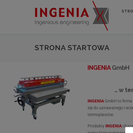
STR
STRONA STARTOWA
INGENIA
GmbH
… w ten sposó
INGENIA
GmbH to firma 
się do uznawanego i wzi
termoplastów.
Produkty
INGENIA
chara
najwyższe wymagania ja