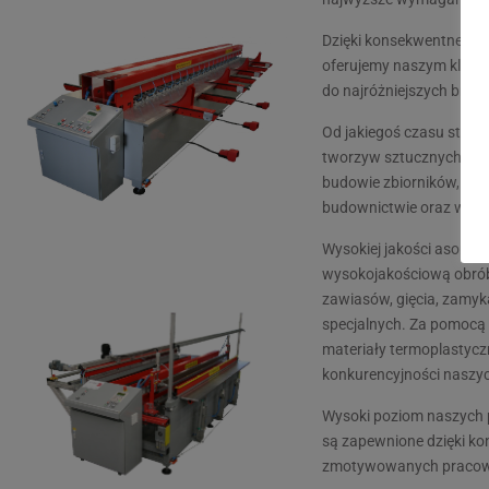
Dzięki konsekwentnemu i
oferujemy naszym klient
do najróżniejszych bran
Od jakiegoś czasu stosu
tworzyw sztucznych w n
budowie zbiorników, bra
budownictwie oraz w bran
Wysokiej jakości asorty
wysokojakościową obrób
zawiasów, gięcia, zamyk
specjalnych. Za pomocą 
materiały termoplastyczn
konkurencyjności naszyc
Wysoki poziom naszych 
są zapewnione dzięki k
zmotywowanych pracow