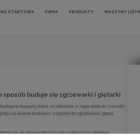
ONA STARTOWA
FIRMA
PRODUKTY
MASZYNY UŻY
b buduje się zgrzewarki i giętarki
budująca maszyny, która od założenia w ciągu wielu lat rozrosła
ętego na świecie dostawcy urządzeń do zgrzewania i gięcia
kteryzują się niezawodnością oraz solidnością i spełniają
kości.