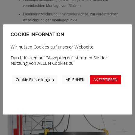
vereinfachten Montage von Stutzen
Laserkennzeichnung in vertikaler Achse, zur vereinfachten
Anzeichnung der montagepunkte
Akustisches Signal – 15° vor Ende einer Umdrehung
COOKIE INFORMATION
Vertikale Achse mit elektrischem Antrieb
Spezielle Energieversorgung auf Anfrage
Wir nutzen Cookies auf unserer Webseite.
Ausbaustufen
Durch Klicken auf "Akzeptieren" stimmen Sie der
Nutzung von ALLEN Cookies zu.
Sonderlackierung
Cookie Einstellungen
ABLEHNEN
AKZEPTIEREN