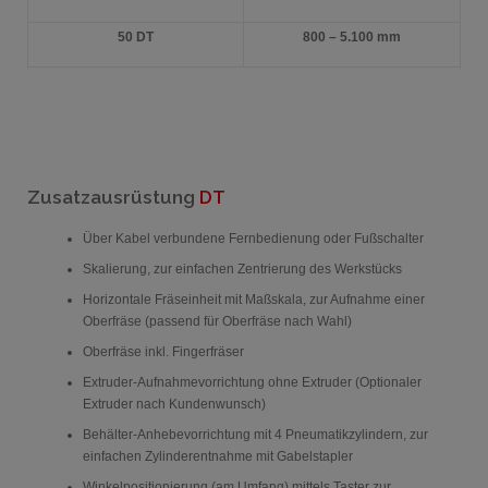
50 DT
800 – 5.100 mm
Zusatzausrüstung
DT
Über Kabel verbundene Fernbedienung oder Fußschalter
Skalierung, zur einfachen Zentrierung des Werkstücks
Horizontale Fräseinheit mit Maßskala, zur Aufnahme einer
Oberfräse (passend für Oberfräse nach Wahl)
Oberfräse inkl. Fingerfräser
Extruder-Aufnahmevorrichtung ohne Extruder (Optionaler
Extruder nach Kundenwunsch)
Behälter-Anhebevorrichtung mit 4 Pneumatikzylindern, zur
einfachen Zylinderentnahme mit Gabelstapler
Winkelpositionierung (am Umfang) mittels Taster zur