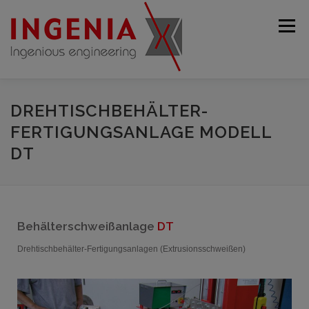
Menü
STARTSEITE
UNTERNEHMEN
PRODUKTE
DREHTISCHBEHÄLTER-
FERTIGUNGSANLAGE MODELL
DT
GEBRAUCHTMASCHINEN
SERVICE
KONTAKT
DEUTSCH
Behälterschweißanlage
DT
English
Drehtischbehälter-Fertigungsanlagen (Extrusionsschweißen)
Français
Español