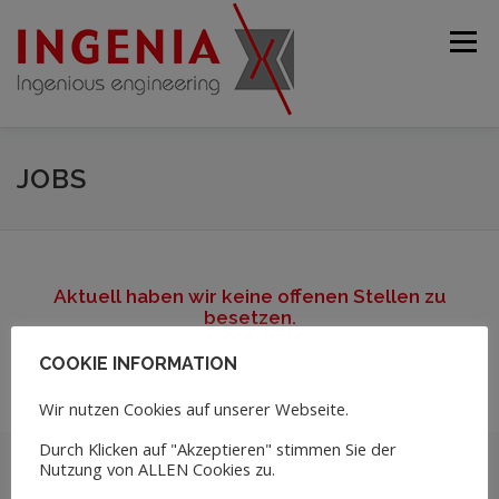
Menü
STARTSEITE
UNTERNEHMEN
PRODUKTE
JOBS
GEBRAUCHTMASCHINEN
SERVICE
KONTAKT
Aktuell haben wir keine offenen Stellen zu
besetzen.
DEUTSCH
COOKIE INFORMATION
English
Wir nutzen Cookies auf unserer Webseite.
Durch Klicken auf "Akzeptieren" stimmen Sie der
Français
Nutzung von ALLEN Cookies zu.
© 2026 Ingenia GmbH
Español