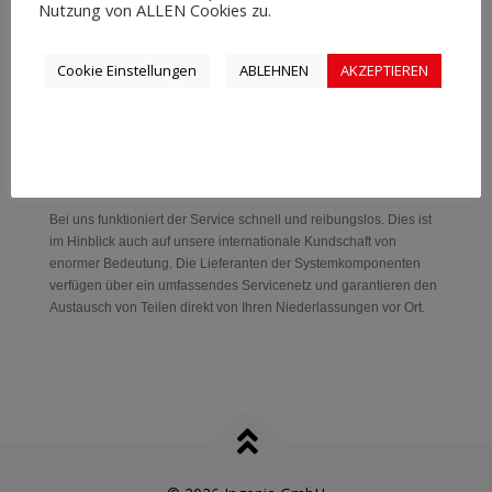
Nutzung von ALLEN Cookies zu.
Polski
Cookie Einstellungen
ABLEHNEN
AKZEPTIEREN
Русский
Beispielhafter Service
Bei uns funktioniert der Service schnell und reibungslos. Dies ist
im Hinblick auch auf unsere internationale Kundschaft von
enormer Bedeutung. Die Lieferanten der Systemkomponenten
verfügen über ein umfassendes Servicenetz und garantieren den
Austausch von Teilen direkt von Ihren Niederlassungen vor Ort.