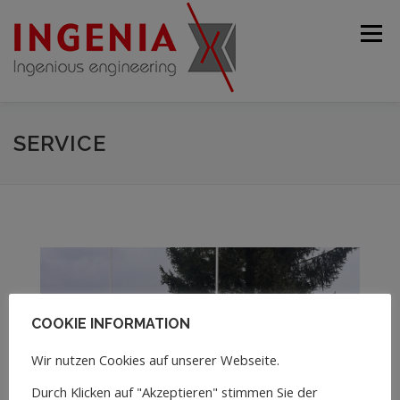
Menü
STARTSEITE
UNTERNEHMEN
PRODUKTE
SERVICE
GEBRAUCHTMASCHINEN
SERVICE
KONTAKT
DEUTSCH
COOKIE INFORMATION
English
Wir nutzen Cookies auf unserer Webseite.
Français
Durch Klicken auf "Akzeptieren" stimmen Sie der
Español